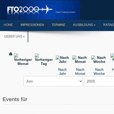
HOME
IMPRESSIONEN
TERMINE
AUSBILDUNG
»
RATIN
UEBER UNS
»
Nach
Nach
Nach
H
Jahr
Monat
Woche
Events für