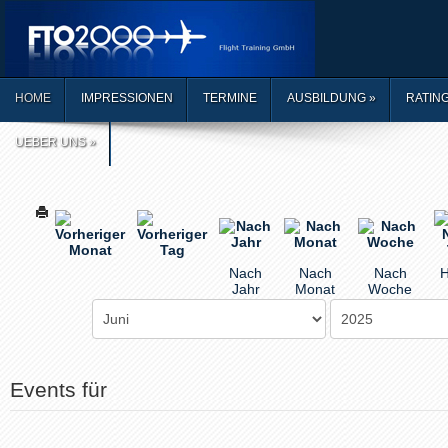
HOME
IMPRESSIONEN
TERMINE
AUSBILDUNG
»
RATIN
UEBER UNS
»
Nach
Nach
Nach
H
Jahr
Monat
Woche
Events für