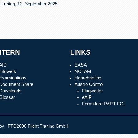
Freitag, 12. September 2025
NTERN
LINKS
AID
EASA
Infowerk
NOTAM
Examinations
Homebriefing
Document Share
Austro Control
Downloads
Flugwetter
Glossar
eAIP
Formulare PART-FCL
y FTO2000 Flight Traning GmbH