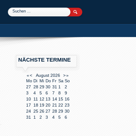
0
NÄCHSTE TERMINE
«
<
August
2026
>
»
Mo
Di
Mi
Do
Fr
Sa
So
27
28
29
30
31
1
2
3
4
5
6
7
8
9
10
11
12
13
14
15
16
17
18
19
20
21
22
23
24
25
26
27
28
29
30
31
1
2
3
4
5
6