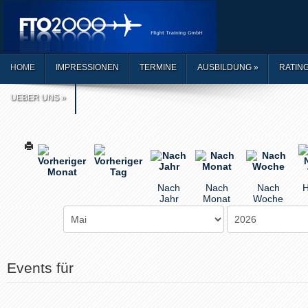
HOME
IMPRESSIONEN
TERMINE
AUSBILDUNG
»
RATIN
UEBER UNS
»
Nach
Nach
Nach
H
Jahr
Monat
Woche
Events für