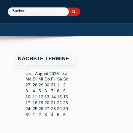
0
NÄCHSTE TERMINE
«
<
August
2026
>
»
Mo
Di
Mi
Do
Fr
Sa
So
27
28
29
30
31
1
2
3
4
5
6
7
8
9
10
11
12
13
14
15
16
17
18
19
20
21
22
23
24
25
26
27
28
29
30
31
1
2
3
4
5
6