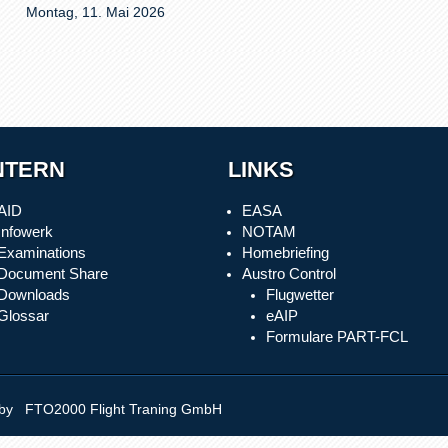
Montag, 11. Mai 2026
NTERN
LINKS
AID
EASA
Infowerk
NOTAM
Examinations
Homebriefing
Document Share
Austro Control
Downloads
Flugwetter
Glossar
eAIP
Formulare PART-FCL
y FTO2000 Flight Traning GmbH