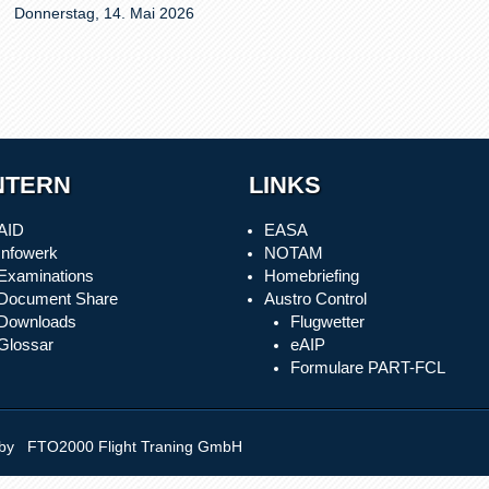
Donnerstag, 14. Mai 2026
NTERN
LINKS
AID
EASA
Infowerk
NOTAM
Examinations
Homebriefing
Document Share
Austro Control
Downloads
Flugwetter
Glossar
eAIP
Formulare PART-FCL
y FTO2000 Flight Traning GmbH