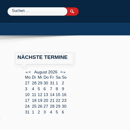
0
NÄCHSTE TERMINE
«
<
August
2026
>
»
Mo
Di
Mi
Do
Fr
Sa
So
27
28
29
30
31
1
2
3
4
5
6
7
8
9
10
11
12
13
14
15
16
17
18
19
20
21
22
23
24
25
26
27
28
29
30
31
1
2
3
4
5
6