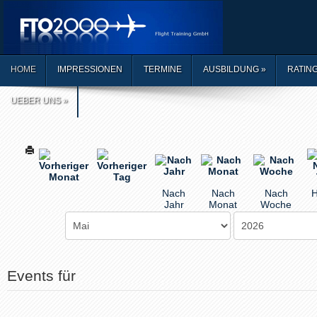
HOME
IMPRESSIONEN
TERMINE
AUSBILDUNG
»
RATIN
UEBER UNS
»
Nach
Nach
Nach
H
Jahr
Monat
Woche
Events für