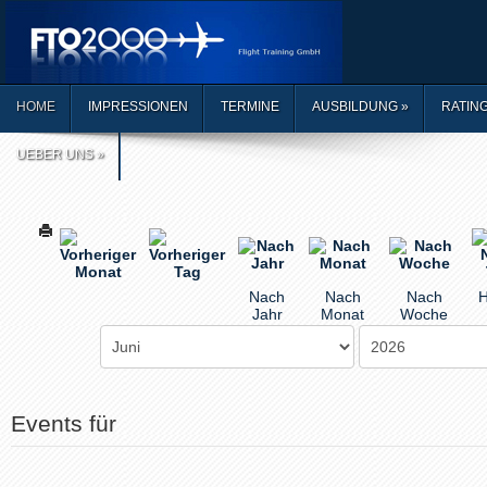
HOME
IMPRESSIONEN
TERMINE
AUSBILDUNG
»
RATIN
UEBER UNS
»
Nach
Nach
Nach
H
Jahr
Monat
Woche
Events für