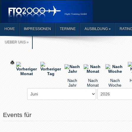
HOME
IMPRESSIONEN
TERMINE
AUSBILDUNG
»
RATIN
UEBER UNS
»
Nach
Nach
Nach
H
Jahr
Monat
Woche
Events für