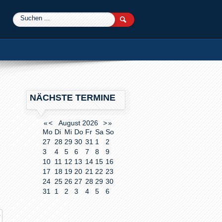
0
NÄCHSTE TERMINE
«
<
August
2026
>
»
Mo
Di
Mi
Do
Fr
Sa
So
27
28
29
30
31
1
2
3
4
5
6
7
8
9
10
11
12
13
14
15
16
17
18
19
20
21
22
23
24
25
26
27
28
29
30
31
1
2
3
4
5
6