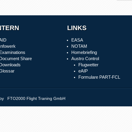
NTERN
LINKS
AID
EASA
Infowerk
NOTAM
Examinations
Homebriefing
Document Share
Austro Control
Downloads
Flugwetter
Glossar
eAIP
Formulare PART-FCL
y FTO2000 Flight Traning GmbH