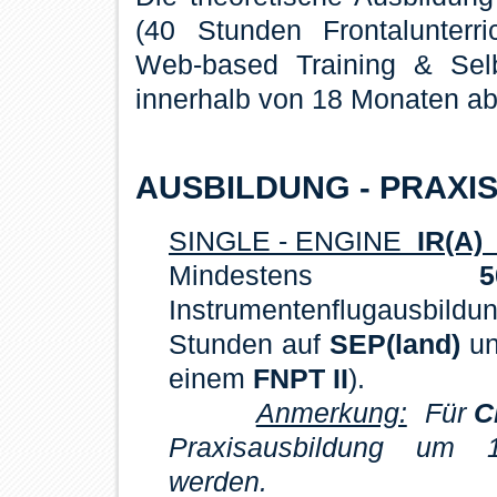
(40 Stunden Frontalunter
Web-based Training & Sel
innerhalb von 18 Monaten ab
AUSBILDUNG - PRAXI
SINGLE - ENGINE
IR(A)
Mindestens
Instrumentenflugausbil
Stunden auf
SEP(land)
un
einem
FNPT II
).
Anmerkung:
Für
C
Praxisausbildung um 
werden.