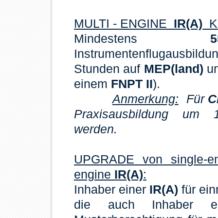
MULTI - ENGINE
IR(A)
Ku
Mindestens
Instrumentenflugausbil
Stunden auf
MEP(land)
un
einem
FNPT II
).
Anmerkung:
Für
C
Praxisausbildung um 
werden.
UPGRADE von single-e
engine
IR(A)
:
Inhaber einer
IR(A)
für ein
die auch Inhaber ei