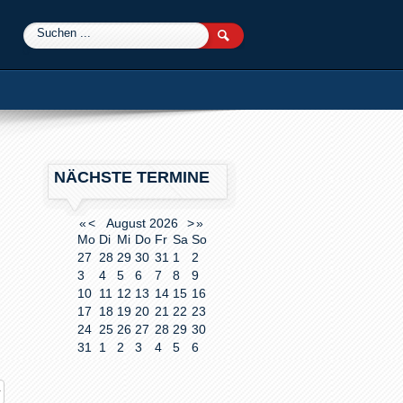
0
NÄCHSTE TERMINE
«
<
August
2026
>
»
Mo
Di
Mi
Do
Fr
Sa
So
27
28
29
30
31
1
2
3
4
5
6
7
8
9
10
11
12
13
14
15
16
17
18
19
20
21
22
23
24
25
26
27
28
29
30
31
1
2
3
4
5
6