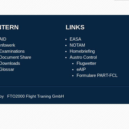
NTERN
LINKS
AID
EASA
Infowerk
NOTAM
Examinations
Homebriefing
Document Share
Austro Control
Downloads
Flugwetter
Glossar
eAIP
Formulare PART-FCL
y FTO2000 Flight Traning GmbH