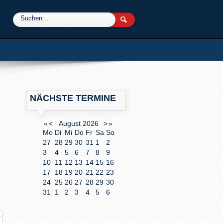
0
NÄCHSTE TERMINE
«
<
August
2026
>
»
Mo
Di
Mi
Do
Fr
Sa
So
27
28
29
30
31
1
2
3
4
5
6
7
8
9
10
11
12
13
14
15
16
17
18
19
20
21
22
23
24
25
26
27
28
29
30
31
1
2
3
4
5
6