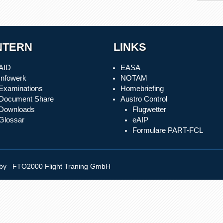
NTERN
LINKS
AID
EASA
Infowerk
NOTAM
Examinations
Homebriefing
Document Share
Austro Control
Downloads
Flugwetter
Glossar
eAIP
Formulare PART-FCL
y FTO2000 Flight Traning GmbH