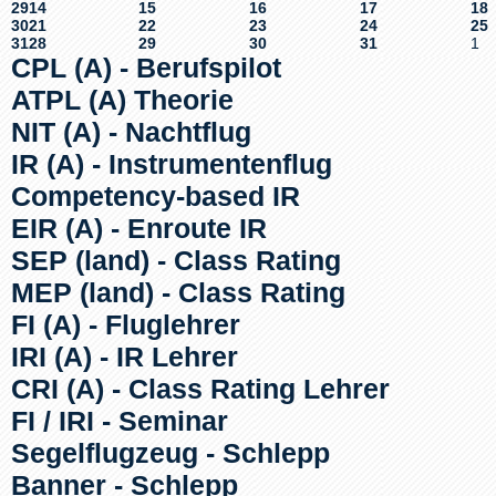
29
14
15
16
17
18
30
21
22
23
24
25
31
28
29
30
31
1
CPL (A) - Berufspilot
ATPL (A) Theorie
NIT (A) - Nachtflug
IR (A) - Instrumentenflug
Competency-based IR
EIR (A) - Enroute IR
SEP (land) - Class Rating
MEP (land) - Class Rating
FI (A) - Fluglehrer
IRI (A) - IR Lehrer
CRI (A) - Class Rating Lehrer
FI / IRI - Seminar
Segelflugzeug - Schlepp
Banner - Schlepp