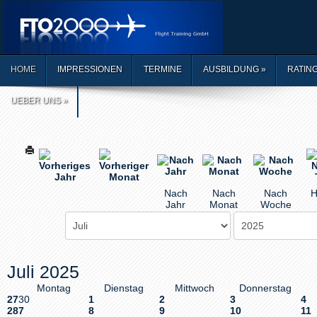
HOME
IMPRESSIONEN
TERMINE
AUSBILDUNG
»
RATIN
UEBER UNS
»
Nach
Nach
Nach
H
Jahr
Monat
Woche
Juli 2025
Montag
Dienstag
Mittwoch
Donnerstag
27
30
1
2
3
4
28
7
8
9
10
11